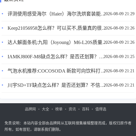
评测使用感受海尔（Haier）海尔洗烘套装能入手吗？内行良心评测？
2026-08-09 21:29
Keep21056958怎么样？可以买不,质量真的很优质！
2026-08-09 21:26
达人解面条机:九阳（Joyoung）M6-L20S质量怎么样？
2026-08-09 21:26
IAMKJ800F-M8缺点怎么样？是否还划算？不信你看下吧！
2026-08-09 21:25
气泡水机推荐:COCOSODA 新款可向饮料打气苏打水机家用商用气泡水机气泡机饮料奶茶店台式0热量0脂肪0卡路里 T12高级灰带压力表（配1气瓶、2个不锈钢水瓶））
2026-08-09 21:21
川宇SD+TF缺点怎么样？是否还划算？不信你看下吧！
2026-08-09 21:21
品牌网
大全
榜单
资讯
百科
值得选
免责说明：本站内容全部由品牌网从互联网搜集编辑整理而成，版权归原作者
所有，如有冒犯，请联系我们删除。