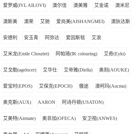
爱罗威(IVL AILOVI)
澳尔佳
澳美雅
艾金诺
澳米尼
澳斯美
澳荣
艾驰
爱尚美(AISHANGMEI)
澳狄达斯
安德利
安玉青
阿弥达
爱因斯毯
艾浪
艾米龙(Emile Chouriet)
阿帕琦(IK colouring)
艾奇(Eyki)
艾戈勒(agelocer)
艾华仕
艾帝雅(Diella)
奥刻(AOUKE)
爱宝时(EPOS)
艾保克(EPOCH)
傲途
澳柯玛(Aucma)
奥克斯(AUX)
AARON
阿诗丹顿(USATON)
艾美特(Airmate)
奥非加(OFECA)
安卫视(ANWES)