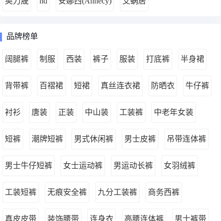
奥力晟
hd
安娜西(Annecy)
艾蜗居
品牌榜单
阔腿裤
制服
西装
裤子
服装
打底裤
半身裙
背带裤
百褶裙
短裙
真丝连衣裙
防晒衣
牛仔裤
衬衫
唐装
正装
中山装
工装裤
中老年女装
短裤
潮牌短裤
男式休闲裤
男士皮裤
吊带连体裤
男士牛仔短裤
女士运动裤
男运动长裤
女羽绒裤
工装短裤
无痕安全裤
九分工装裤
商务西裤
真皮皮带
装饰腰带
连身衣
高腰连体裤
男士裤带