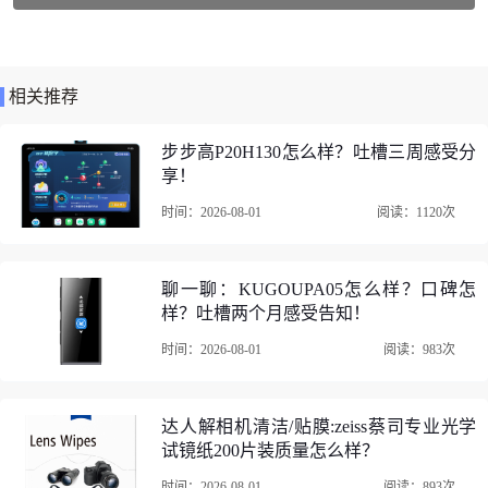
云台类型：球型云台
类型：脚架+云台套装
商品承重：5kg-10kg(含)
相关推荐
脚架节数：4节
步步高P20H130怎么样？吐槽三周感受分
适用场景：直播，摄影，摄像
享！
时间：2026-08-01
阅读：1120次
曼比利（Manbily）YS-254三脚架/云台口碑评价
1、曼比利（Manbily）YS-254三脚架/云台碳纤维三脚架支撑
稳定，重量比较轻，脚管伸缩丝滑不会卡顿，球形云台调整
聊一聊：KUGOUPA05怎么样？口碑怎
样？吐槽两个月感受告知！
相机角度也非常方便。整体质感不错，没有廉价感，而且给
了一个能背的袋子，收纳和外出携带都很方便。回复关闭 有
时间：2026-08-01
阅读：983次
用这个价位能买到如此稳定的三脚架实属难得了，特别好的
一款三脚架质量可靠很值的买好用
达人解相机清洁/贴膜:zeiss蔡司专业光学
试镜纸200片装质量怎么样？
时间：2026-08-01
阅读：893次