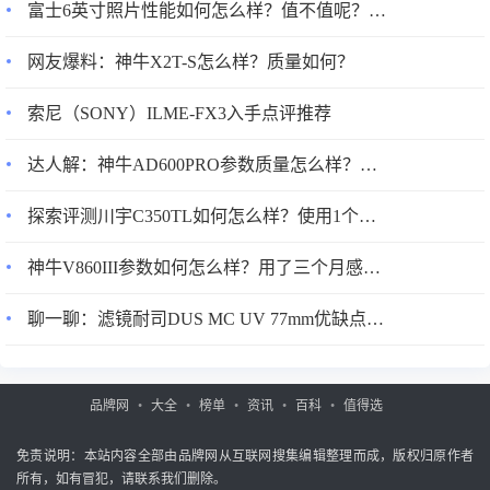
富士6英寸照片性能如何怎么样？值不值呢？看见有人说不好！
好，轻是一方面，强度才是根本。所以，碳三脚架主要的好
处就是强度很高，同时很轻便。纤维三脚架与铝镁合金三脚
网友爆料：神牛X2T-S怎么样？质量如何？
架相比优点：1、碳纤维三脚架，阻尼性能好(防震性能
好），拍照时稳定性好；2、碳纤维三脚架，耐化学溶剂强，
索尼（SONY）ILME-FX3入手点评推荐
不会腐蚀；不会氧化；3、碳纤维三脚架，光稳定性好；抗老
达人解：神牛AD600PRO参数质量怎么样？划算不划算？说说三周经验分享
化；热膨胀系数小，热稳定性好。4、碳纤维三脚架，强度
高，力学性能好；承重量大；5、碳纤维三脚架，重量轻。如
探索评测川宇C350TL如何怎么样？使用1个月感受！
果只是看参数,可能看不出什么来,但是只要亲自拎一拎,就能
感觉出来其中的差异了。碳纤维的架子
神牛V860III参数如何怎么样？用了三个月感受告知！
聊一聊：滤镜耐司DUS MC UV 77mm优缺点如何？
品牌网
大全
榜单
资讯
百科
值得选
免责说明：本站内容全部由品牌网从互联网搜集编辑整理而成，版权归原作者
所有，如有冒犯，请联系我们删除。