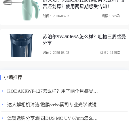
达人知：志高CX-126619如何怎么样？是
否还划算？使用两星期感受告知！
时间：2026-08-02
阅读：685次
苏泊尔SW-50J66A怎么样？吐槽三周感受
分享！
2、曼比利（Manbily）YS-254三脚架/云台外形外观：碳纤维
三角架轻便、强度高、防震耐腐蚀、冷热适应性强。冬天金
时间：2026-08-03
阅读：1149次
属的在室外容易出现水珠等，纤维的不会有这个问题。最实
用的就是轻便。碳纤维，是一种含碳量在95%以上的高强
度、高模量纤维的新型纤维材料。它是由片状石墨微晶等有
小编推荐
机纤维沿纤维轴向方向堆砌而成，经碳化及石墨化处理而得
KODAKRWF-127怎么样？用了两个月感受告知！
到的微晶石墨材料。碳纤维“外柔内刚”，质量比金属铝轻，
但强度却高于钢铁，并且具有耐腐蚀、高模量的特性，在国
达人解相机清洁/贴膜:zeiss蔡司专业光学试镜纸200片装质量怎么样？
防军工和民用方面都是重要材料。碳三脚架稳固度高，但是
其实这个主要是看其结构设计。材质上碳纤维的形变弹性略
滤镜选购分享:耐司DUS MC UV 67mm怎么样?真的好吗?
好于铝合金，而且主要是重量上更轻便。碳纤维风格的材料