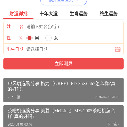
财运详批
十年大运
生肖运势
终生运势
曼比利（Manbily）YS-254价格参考：
姓 名
曼比利（Manbily） YS-254C相机三脚架单反碳纤维摄影轻便
性 别
男
女
微单低角度便携摄像手机小三角支架 碳纤维三脚架【微型液
出生日期
压云台款】活动到手价格568元
【查看最近优惠活动】
曼比利（Manbily）YS-254出厂参数：
品牌：曼比利（Manbily）
电风扇选购分享:格力（GREE）FD-35X65h7怎么样?真
商品名称：曼比利（Manbily）YS-254
的好吗?
商品编号：10058035044395
« 上一篇
2026-07-31 20:26
商品毛重：1.25kg
茶吧机选购分享:美菱（MeiLing）MY-C905茶吧机怎么
样?真的好吗?
材质：碳纤维
2026-08-01 03:46
下一篇 »