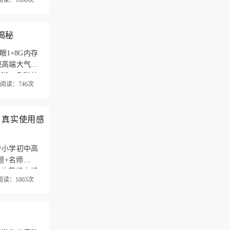
阅读：1008次
他两种模式模
揭秘
眼1+8G内存
观高端大气上
清晰，色彩纯
阅读：746次
？真实使用感
步小学初中高
解题+名师课】
这款英语点读
阅读：1003次
能很强大…