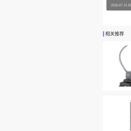
商品毛重：7.
2026-07-31 0
商品产地：
屏幕尺寸：
相关推荐
功能：支持
仙视A2
1、仙视A
买买买！?
图片和视频
果有更大一