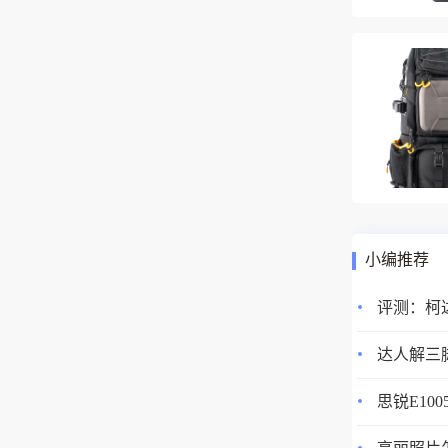
2、仙视A
小编推荐
达人解三脚
思锐E10