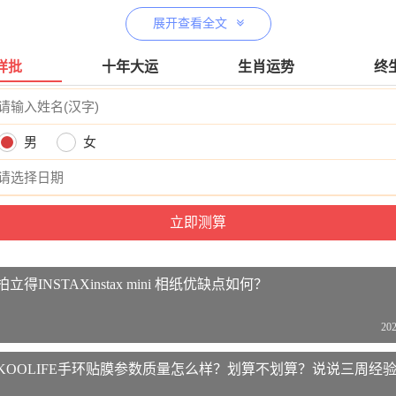
展开查看全文
详批
十年大运
生肖运势
终
男
女
7HA1价格参考：
iew 节日礼品高清电子相册数码相框送礼送父母长辈送客户轻奢时尚
27英寸活动到手价格1499元
【查看最近优惠活动】
HA1参数：
得INSTAXinstax mini 相纸优缺点如何？
oodview）
202
视A27HA1
027520065
KOOLIFE手环贴膜参数质量怎么样？划算不划算？说说三周经