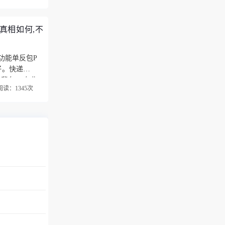
？真相如何,不
功能单反包P
好。快递小哥
肩背包，专业
阅读：1345次
影…
分享！