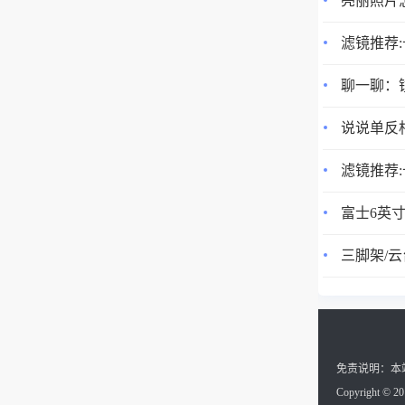
亮丽照片
滤镜推荐:
聊一聊：镜头
说说单反相机
3、仙视A
滤镜推荐:
富士6英
三脚架/云台
免责说明：本
Copyright © 201