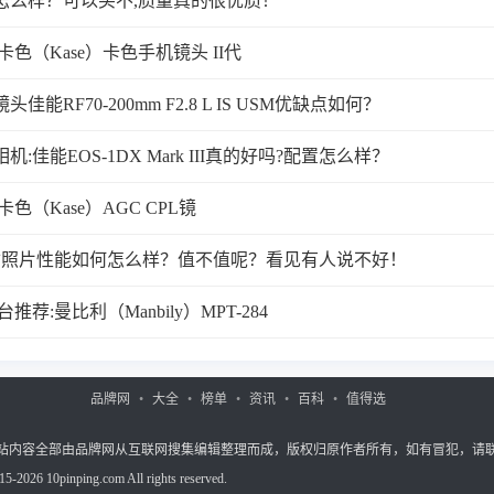
怎么样？可以买不,质量真的很优质！
卡色（Kase）卡色手机镜头 II代
佳能RF70-200mm F2.8 L IS USM优缺点如何？
:佳能EOS-1DX Mark III真的好吗?配置怎么样？
27HA1数码相框外形外观：漂亮美观
卡色（Kase）AGC CPL镜
寸照片性能如何怎么样？值不值呢？看见有人说不好！
推荐:曼比利（Manbily）MPT-284
品牌网
大全
榜单
资讯
百科
值得选
站内容全部由品牌网从互联网搜集编辑整理而成，版权归原作者所有，如有冒犯，请
5-2026 10pinping.com All rights reserved.