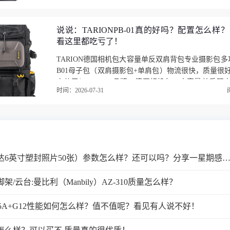
说说：TARIONPB-01真的好吗？配置怎么样
看这里都吃亏了！
27HA1数码相框成像效果：清晰，很好
TARION德国相机包大容量单反双肩背包专业摄影包多
B01母子包（双肩摄影包+单肩包）物流很快，质量很
辛苦了！TARION品牌，德国相机包，大容量单反双
时间：2026-07-31
摄影包，多功能单反包，型号PB01母子包。（双肩摄
评测：柯达6英寸塑封照片50张）参数怎么样？还可以吗？分享一星期感受
架/云台:曼比利（Manbily）AZ-310质量怎么样？
05A+G12性能如何怎么样？值不值呢？看见有人说不好！