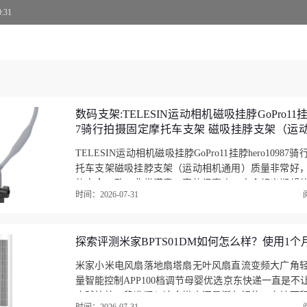
7kg
0:31
中国大陆
27英寸
联网，微信互联，可遥控，可壁挂
7HA1数码相框口碑评价
数码支架:TELESIN运动相机磁吸挂脖GoPro11挂脖he
7骑行拍摄固定摩托车支架 磁吸挂脖支架（运
27HA1数码相框?看起来还不错，包装的很仔细，价格也非常公道
点评推荐
TELESIN运动相机磁吸挂脖GoPro11挂脖hero1098
显示屏的类纸屏显示效果还不错。可以上上传图片和视频。要是
托车支架磁吸挂脖支架（运动相机通用）质量非常好
进行排序，就好了。硬件非常不错。软件可以再做的更强大一点
的完全一致，非常满意，真的很喜欢，完全超出期望
些的就更好了
时间：2026-07-31
非常快，包装非常仔细、严实，物流服务态度很好…
探索评测米家BPTS01DM如何怎么样？使用1个
米家小米电风扇落地扇塔扇无叶风扇直流变频大广角
量智能控制APP100档调节母婴优选京东快递一直是不
度贼拉快。稳准狠！这个塔扇还是挺友好的，占地面