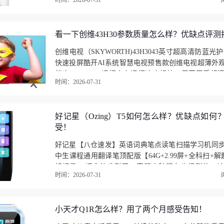
时间：2026-07-31
是非常的高，三种模式，直吹风还是风力大一些，其
拟…
看一下创维43H30参数质量怎么样？优缺点评测
创维电视（SKYWORTH)43H3043英寸超高清防蓝光护
快速投屏酷开AI系统智慧电视预售款创维电视超薄外
档次，3G+64G运行内存运行速度超快，屏幕画质超
时间：2026-07-31
正，音质响亮优美，屏幕尺寸适度，安装连接方便…
好记星（Ozing）T5如何怎么样？优缺点如何
受！
好记星【八仓速发】英语词典笔点读笔扫描学习机同
中生课程通用翻译笔顶配版【64G+2.99屏+全科扫+
好记星T6词典笔收到了，客服小秋服务也很到位。
时间：2026-07-31
笔、翻译笔，买给孩子作新年礼物的，这个词典笔的功
小天才Q1R怎么样？用了两个月感受告知！