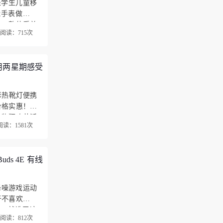
表学生儿童移
能手表做工讲
的，整体看着
阅读：715次
童手表GP…
用两星期感受
影热靴灯便携
价格实惠！买
购物狂欢节活
阅读：1581次
量保证！神牛
ds 4E 有线
动降噪游戏运动
于不喜欢带入
了。就选了这
阅读：812次
感受…