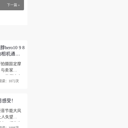
下一篇 »
ro10 9 8
动相机通用）
，还会继续
7骑行拍摄固定摩
能够对上传的
，与卖家描述
。很好，如
值，发货速度
阅读：1072次
月感受！
轻音节能大风
让人失望，速
积小，颜值也