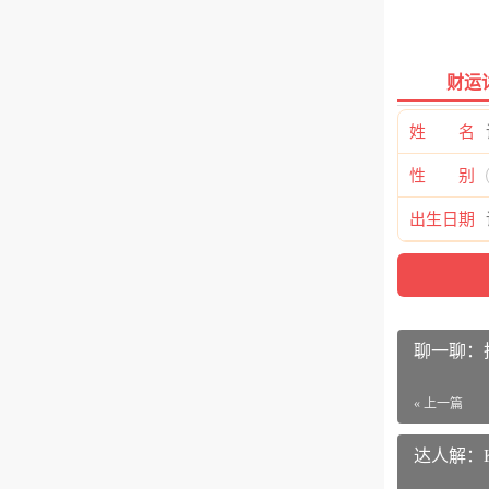
财运
姓 名
性 别
仙视A2
出生日期
Goodv
结婚生日礼物
仙视A27
聊一聊：拍立
品牌：仙视（G
« 上一篇
商品名称：仙
商品编号：100
达人解：