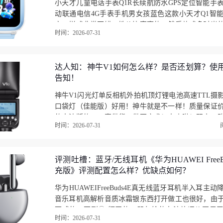
小天才儿童电话手表Q1R长续航防水GPS定位智能手
动联通电信4G手表手机男女孩蓝色这款小天才Q1智
究，样式非常不错，性价比蛮高的，然后款式多时尚
时间：2026-07-31
相当大气，说实在话这款小天才电话手表Q1A长续航儿
达人知：神牛V1如何怎么样？是否还划算？使
告知！
神牛V1闪光灯单反相机外拍机顶灯锂电池高速TTL摄
口袋灯（佳能版）好用！神牛就是不一样！质量保证
的大法版的，一直供货，供不应求！太爽啦！双十一
时间：2026-07-31
动优惠多多！京东商城网购平台打造全新品牌产品质
V1…
评测吐槽：蓝牙/无线耳机《华为HUAWEI FreeBu
充版》评测配置怎么样？优缺点如何？
华为HUAWEIFreeBuds4E真无线蓝牙耳机半入耳主
音乐耳机高解析音质冰霜银东西打开做工也很好，由
耳式的，不到③.粨买的，朋友给的办法放评价图里
时间：2026-07-31
款，收到带上试了一下感觉还可以，后续带时间长一点