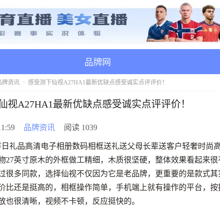
品牌网
品牌资讯
感受测下仙视A27HA1最新优缺点感受诚实点评评价！
仙视A27HA1最新优缺点感受诚实点评评价！
11:59
•
品牌资讯
•
阅读 1039
iew 节日礼品高清电子相册数码相框送礼送父母长辈送客户轻奢时尚
物27英寸原木的外框做工精细，木质很坚硬，整体效果看起来很
过很多同款，选择仙视不仅因为它是老品牌，更重要的是款式其
价比还是挺高的，相框操作简单，手机端上就有操作的平台，按
放也很清晰，视频不卡顿，反应挺快的。