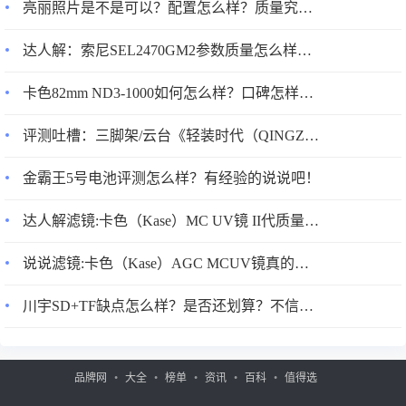
亮丽照片是不是可以？配置怎么样？质量究竟如何呢？
达人解：索尼SEL2470GM2参数质量怎么样？划算不划算？说说三周经验分享
卡色82mm ND3-1000如何怎么样？口碑怎样？入手超值的吗？
评测吐槽：三脚架/云台《轻装时代（QINGZHUANGSHIDAI）Q222》评测配置怎么样？优缺点如何？
金霸王5号电池评测怎么样？有经验的说说吧！
达人解滤镜:卡色（Kase）MC UV镜 II代质量怎么样？
说说滤镜:卡色（Kase）AGC MCUV镜真的好吗?配置怎么样？
川宇SD+TF缺点怎么样？是否还划算？不信你看下吧！
品牌网
大全
榜单
资讯
百科
值得选