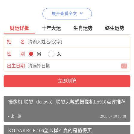
展开查看全文
美的MG902-D价格参考：
美的（Midea）家用净水器伴侣 美的管线机 全通量适配 6段
财运详批
十年大运
生肖运势
终生运势
控温 智能触控 壁挂式直饮机 速热饮水机 MG902-D活动到手
姓 名
价格2299元
【查看最近优惠活动】
性 别
男
女
美的MG902-D参数：
出生日期
品牌：美的（Midea）
商品名称：美的MG902-D
商品编号：100013510771
商品毛重：7.3kg
摄像机:联想（lenovo）联想头戴式摄像机Lx918点评推荐
商品产地：中国大陆
« 上一篇
2026-07-30 18:38
出水速度：1-2L/分钟
KODAKRCF-106怎么样？真的是值得买！