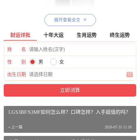
展开查看全文
财运详批
十年大运
生肖运势
终生运势
姓 名
性 别
男
女
艾泊斯（AirProce）AC-260价格参考：
出生日期
艾泊斯（AirProce） 家用壁挂新风机AC-260全屋新风系统家
用新风机通风换气装修除甲醛防雾霾活动到手价格12600元
【查看最近优惠活动】
艾泊斯（AirProce）AC-260相关参数：
LGS3BF/S3MF如何怎么样？口碑怎样？入手超值的吗？
品牌：艾泊斯（AirProce）
« 上一篇
2026-07-31 11:16
商品名称：艾泊斯（AirProce）AC-260