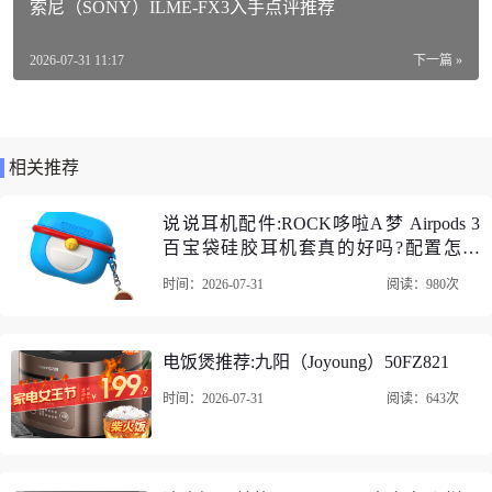
索尼（SONY）ILME-FX3入手点评推荐
商品编号：10024310947392
商品毛重：40.0kg
2026-07-31 11:17
下一篇 »
商品产地：中国大陆
货号：AC260
相关推荐
功能：除甲醛，除二手烟，除颗粒物
换气方式：单向流
说说耳机配件:ROCK哆啦A梦 Airpods 3
百宝袋硅胶耳机套真的好吗?配置怎么
加热方式：电辅加热
样？
时间：2026-07-31
阅读：980次
适用面积：80-119㎡
艾泊斯（AirProce）AC-260新风系统口碑评价
电饭煲推荐:九阳（Joyoung）50FZ821
1、艾泊斯（AirProce）AC-260新风系统快递比较给力，到货
时间：2026-07-31
阅读：643次
迅速。外形设计没话说，不得不说的是安装服务很好，的确
是无尘安装，打消了我购买之前的顾虑，很适合已经装修好
的新房。装在客厅里晚上卧室睡觉没有噪音影响，这一点比