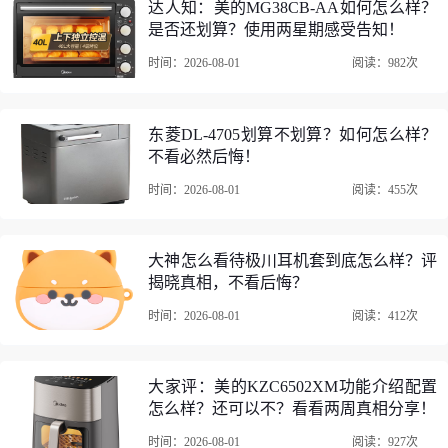
达人知：美的MG38CB-AA如何怎么样？
管道类新风要好。家里装修一年半总觉得还是有甲醛，使用
是否还划算？使用两星期感受告知！
一天后家人说空气有改善，眼不那么干了。长期效果如何会
时间：2026-08-01
阅读：982次
再追评。咨询客服说增压原理不会对人体有影响，这一点我
非专业不知道远期如何。总的来说，比较了几家新风选择这
款，安装后基本满意。
东菱DL-4705划算不划算？如何怎么样？
不看必然后悔！
时间：2026-08-01
阅读：455次
大神怎么看待极川耳机套到底怎么样？评
揭晓真相，不看后悔？
时间：2026-08-01
阅读：412次
大家评：美的KZC6502XM功能介绍配置
怎么样？还可以不？看看两周真相分享！
时间：2026-08-01
阅读：927次