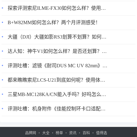
2、艾泊斯（AirProce）AC-260新风系统外形设计：颜值真的
探索评测索尼ILME-FX30如何怎么样？使用1个月感受！
高，不愧是拿过国际设计奖的东西非常漂亮的外形 大气美观
白色的，挺好看的
B+W82MM如何怎么样？两个月评测感受！
大疆（DJI）大疆如影RS3划算不划算？如何怎么样？真实情况分享！
达人知：神牛V1如何怎么样？是否还划算？使用两星期感受告知！
评测吐槽：滤镜《耐司DUS MC UV 82mm》评测配置怎么样？优缺点如何？
都来瞧瞧索尼LCS-U21到底如何呢？使用体验不看后悔！
三星MB-MC128KA/CN能入手吗？好吗怎么样？优缺点使用分析！
评测吐槽：机身附件《佳能控制环卡口适配器 EF-EOS R》评测配置怎么样？优缺点如何？
3、艾泊斯（AirProce）AC-260新风系统净化效果：目前看还
品牌网
大全
榜单
资讯
百科
值得选