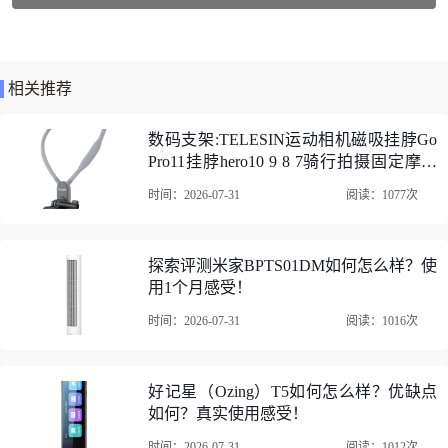
变频/定频：变频
类型：风管机
相关推荐
适用户型：客厅
匹数：3匹
数码支架:TELESIN运动相机磁吸挂脖Go
Pro11挂脖hero10 9 8 7骑行拍摄固定摩托
冷暖类型：冷暖
车支架 磁吸挂脖支架（运动相机通用）
时间：2026-07-31
阅读：1077次
点评推荐
功能：智能调节，超薄内机，全直流变频
美的KFR-72T2W/B3DN1-LX(1)Ⅲ中央空调口碑评价
探索评测米家BPTS01DM如何怎么样？使
用1个月感受！
时间：2026-07-31
阅读：1016次
以上是关于“中央空调推荐:美的KFR-72T2W/B3DN1-LX(1)Ⅲ”的所有
内容。
由网友上传（或整理自网络）。转载请注明：
https://www.10pinping.c
om/news/auqsurlt.html
好记星（Ozing）T5如何怎么样？优缺点
如何？真实使用感受！
时间：2026-07-31
阅读：1012次