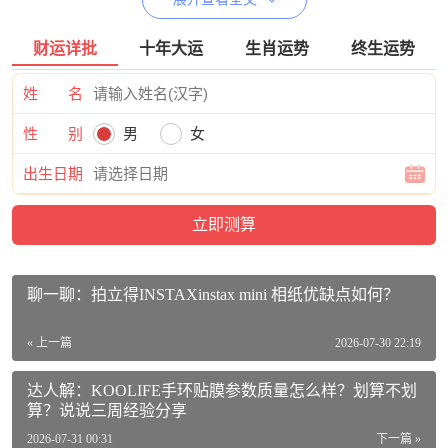
美的KFR-72T2W/B3DN1-LX(1)Ⅲ价格参考：
财运详批
十年大运
生肖运势
终生运势
美的（Midea）中央空调风管机一拖一3匹全直流变频一级能
姓 名
效乐享KFR-72T2W/B3DN1-LX(1)Ⅲ安装全免费厂家配送活
动到手价格8599元
【查看最近优惠活动】
性 别
男
女
美的KFR-72T2W/B3DN1-LX(1)Ⅲ参数：
出生日期
品牌：美的（Midea）
商品名称：美的KFR-72T2W/B3DN1-LX(1)Ⅲ
商品编号：100029823981
聊一聊：拍立得INSTAXinstax mini 相纸优缺点如何？
商品毛重：46.0kg
« 上一篇
2026-07-30 22:19
商品产地：中国大陆
达人解：KOOLIFE手环贴膜参数质量怎么样？划算不划
操控方式：线控式，遥控器控制，APP操控
算？说说三周经验分享
能效等级：一级能效
2026-07-31 00:31
下一篇 »