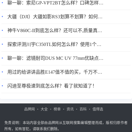
聊一聊：索尼GP-VPT2BT怎么样？口碑怎样？吐槽两个月感受告知！
大疆（DJI）大疆如影RS3划算不划算？如何怎么样？真实情况分享！
神牛V860C-II到底怎么样？还可以不,质量真的好？
探索评测川宇C350TL如何怎么样？使用1个月感受！
聊一聊：滤镜耐司DUS MC UV 77mm优缺点如何？
用过的给讲讲品胜E147值不值的买，千万不要被表面评价给骗了？
闪迪至尊极速到底怎么样？看了就知道了！
品牌网
大全
榜单
资讯
百科
值得选
免责说明：本站内容全部由品牌网从互联网搜集编辑整理而成，版权归原作者
所有，如有冒犯，请联系我们删除。